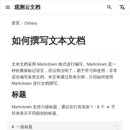
观测云文档
中文
首页
Others
English
如何撰写文本文档
2025 年
概念先解
注册免费版
安装并使用 DataKit
更新日志
DQL 查询入口
管理 Pipelines
仪表板
创建/编辑笔记
所有事件
创建错误投递规则
创建 Issue
故障列表
主机
新建实体对象
指标采集
日志采集
数据采集
Web
拨测任务
新建检测规则
数据采集
监控器
账号设置
应用列表
查看器
Obsy Copilot
Agent 管理
OWL CLI
公共请求参数
Func 托管版
数据存储策略
费用结算方式
名词解释
发布历史
公共请求参数
关于内置角色的说明
观测云商业版订阅协议
从官网注册商业版
在 Linux 上安装
2025
主机安装
服务管理
主配置
HTTP API
DBSCAN
PromQL 快速上手
快速开始
列表管理
图表类型
变量查询
快速搭建
绑定内置视图
等级定义
等级定义
类型
总览
数据上报
日志列表
日志索引
关联 Web 应用访问
性能指标
手动安装
更新日志
更新日志
更新日志
更新日志
更新日志
更新日志
更新日志
更新日志
快速开始
快速开始
Session（会话）
Web
会话热图
SourceMap 配置
数据拦截与修改
API 拨测
官方检测库
语法
官方模板库
应用智能检测
新建 SLO
新建告警策略
钉钉机器人
关键指标
邀请成员
权限清单
Open API
新建转发规则
模版库
创建扫描规则
SAML
Status Page
新建 Agent 监测应用
搜索
保存快照
可观测分析
Agent 创建
手动安装
快速开始
仪表板
未恢复事件列出
频道
故障列表
错误中心
基础设施
实体列表
聚类查询
获取指标集相关信息
应用
拨测任务
监控器
应用
字段管理
列出
DQL 数据异步查询
列出
获取账单计费项消费累计
获取时序趋势图
AWS
一般图表数据返回
基础
计费产生逻辑
费用中心账号结算
注册与版本
2025 年
部署必读
如何开始
部署配置手册
计量数据结构与使用
列出
列出
列出
列出
新建
初始化并获取
列出
获取
列出
有效的等级列表
模版-列出
DQL数据查询
添加映射配置
标识ID导入
apm 服务列出
在线 Datakit 列表
2024 年
客户价值
注册商业版
快速创建仪表板
DataKit 安装
DQL 函数
Pipeline 手册
可视化图表
Chart Block 配置说明
未恢复事件
错误列表
管理 Issue
故障详情
容器
实体列表
指标分析
浏览器日志采集
服务
小程序
概览
管理检测规则
查看器
智能监控
偏好设置
查看器
快照
套餐与积分
我的任务
OWL MCP Server
公共响应结构
云账号管理
商业版
常见问题
登录方式
私有化版本说明
公共响应结构
未恢复事件查询
观测云专属版订阅协议
从云厂商注册商业版
在 Windows 上安装
2021~2024
容器安装
状态查看
采集器配置
文档撰写
本地 Func 如何上报自定义高级函数
基础和原理
页面管理
图表配置
对象映射
列表管理
Issue 发现
等级映射
分析看板
拓扑
日志详情
原生直写索引
配置应用性能监测采样
服务拓扑
自动注入
应用接入
应用接入
快速开始
迁移指南
快速开始
快速开始
快速开始
快速开始
应用接入
应用接入
View（页面）
移动端
漏斗分析
脚本上传 sourcemap
页面性能
网络路径拨测
自定义创建
内置函数
检测规则
云账单智能监控
管理 SLO
管理告警策略
企业微信机器人
功能菜单
常见问题
管理转发规则
管理扫描规则
OIDC
工单管理
新建 LLM 监测应用
筛选
分享快照
数据检索
Agent 容器安装
自动安装
工具清单
仪表板轮播
获取事件内容
Issue
值班
错误中心规则
资源目录
拓扑图
索引
聚合生成指标
SourceMap
自建节点管理
SLO
全局标签
新建
DQL 数据查询(旧版)
执行外部函数
获取账单信息
生成认证 code
阿里云
拓扑图数据返回
云同步脚本集
计费价格明细
阿里云账号结算
结算与账单
2024 年
如何申请 License
升级商业版
运维FAQ
获取
创建
添加成员
创建
获取
修改
修改ISSUE
创建
模版-获取模版详情
修改映射配置
service map
2023 年
版本区分
开始使用监控器
DataKit 使用
高级函数
视图变量
变更事件
错误规则详情
分析看板
故障分析看板
进程
实体详情
指标管理
小程序日志采集
分析看板
Android
查看器
信号
概览
SLO
其他设置
分析看板
自动化
故障排查
接口签名认证
外部数据源
企业版
账户概览
产品部署
签名认证
拓扑图图表接口
观测云免费版订阅协议
在 macOS 上安装
批量安装
更新
选举配置
Platypus 语法
图表查询
页面管理
通知策略
故障自动分析
网络流
外部索引
应用性能监测关联日志
服务详情
查看器
前端框架插件接入
远程配置与强制采样
应用接入
快速开始
应用接入
应用接入
应用接入
应用接入
配置说明
配置说明
Resource（资源）
Webpack 上传 sourcemap
内容安全策略
多步拨测
自定义模板库
主机智能检测
SLO 详情
告警聚合通知模板
飞书机器人
日志延迟可见
FAQ
角色映射
时间控件
资源生成
Agent 服务运维
快速开始
笔记
手动恢复事件
日程
配置管理
数据转发
智能巡检
成员管理
分享
DQL 数据查询
获取账户余额
华为云
亚马逊云账号结算
2023 年
基础设施部署
SSO 管理
使用FAQ
新增
获取
修改
获取
修改
列出
修改
模版-导入自定义系统模版
映射配置列出
文本文档采用 Markdown 格式进行编写。Markdown 是一
种轻量级标记语言，语法简洁明了，易于学习和使用，非常
2022 年
常见问题
开启 APM 链路追踪
DataKit 配置
DQL VS 其它查询语言
报告
智能监控事件
常见问题
日程
值班
数据库
实体类型管理
生成指标
日志查看器
链路
iOS/tvOS/macOS
自建节点管理
执行日志
静默管理
空间设置
任务接入
使用限制
脚本市场
常见问题
支持中心
开始使用
前台账号
单位说明
观测云 SaaS 服务等级协议
在 Kubernetes 上安装
离线安装
DQL 查询
代理配置
内置函数
图表 JSON
故障聚合规则
设备
SSR 框架下接入
基于 Uniapp 开发框架的小程序接入
配置说明
应用接入
配置说明
配置说明
配置说明
配置说明
高级场景
高级场景
Action（操作）
Vite 上传 sourcemap
浏览器拨测
监控器列表
Kubernetes 智能检测
Webhook 自定义
常见问题
维度分析
知识服务
Agent 正向代理配置
工具清单
新版笔记
创建事件
配置管理
数据访问
静默配置
角色管理
删除
同组织 Trace 查询
作废认证 code
腾讯云
华为云账号结算
2022 年
开始安装
管理后台手册
升级观测云
修改
修改
更换空间拥有者
轮换工作空间 Token
列出
批量删除
管理工作空间
模版-删除自定义模版
删除映射配置
适合编写各类文档。本文将通过具体示例，介绍如何使用
Markdown 进行文档撰写。
2021 年
DataKit 开发手册
笔记
事件详情
配置管理
配置管理
网络
全景拓扑图
常见问题
BPF 网络日志
错误追踪
HarmonyOS
常见问题
Arbiter
告警策略
MFA 管理
用量统计
请求示例
账单管理
运维手册
管理后台账号
飞书 SSO（OIDC）配置说明
法律声明
以 Kubernetes helm 方式安装
其它命令
DataKit Operator
附加功能
图表链接
Webhook配置
网络路径
Electron 应用接入
应用数据采集
高级场景
配置说明
高级场景
高级场景
高级场景
高级场景
应用数据采集
故障排查
Long Task（长任务）
恢复监控器
日志智能检测
简单 HTTP 请求
显示列
技能
命令参考
查看器
告警策略
API Key 管理
取消快照/图表分享
Azure
激活产品
容量规划
启用/禁用
启用/禁用
修改
删除
删除
模版-批量删除自定义模版
开关状态设置
标题
2020 年
查看器
常见问题
常见问题
资源目录
错误追踪
Profiling
React Native
通知对象管理
属性声明
Agent 版本历史
OpenAPI SDK
账户管理
扩展使用
工作空间成员
SourceMap 分片上传
数据安全保密协议
Docker 安装
故障排查
其它配置方式
性能基准和优化
事件关联
应用数据采集
应用数据采集
高级场景
应用数据采集
应用数据采集
应用数据采集
应用数据采集
故障排查
Error（错误）
运算符
用户访问智能检测
短信
MCP 服务
内置视图
通知对象管理
黑名单
DataWay
删除
删除
批量设置故障 AI 自动分析配置
批量删除
获取开关状态信息
自定义用户访
Markdown 支持六级标题，通过在行首添加 1 - 6 个
字
#
符来表示不同级别的标题。
2019 年
内置视图
常见问题
索引
Flutter
常见问题
字段管理
Obscli
公共错误定义
工作空间管理
工作空间
部署版跨站点授权
数据安全协议
Datakit Operator
虚拟互联网接入
WebSocket 长连接采集
故障排查
应用数据采集
故障排查
故障排查
故障排查
故障排查
真值表
语音电话
消息渠道
服务管理
Pipelines
部署方案
修改品牌标识
删除
常见问题
跨工作空间索引查询
UniApp
全局标签
场景
常见问题
工作空间 API Key
同组织跨工作空间 Trace 查询
观测云费用中心用户充值协议
性能展示
自定义 View
故障排查
事件等级
Slack
Agent 协作（A2A）
服务性能
数据访问
使用量限制查询