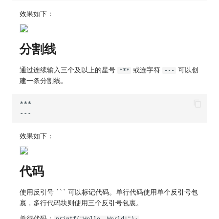
其他
分享管理
监控
DataKit清单
效果如下：
跨工作空间授权
LLM监测
分割线
字段展示权限
管理
敏感数据扫描
快照管理
通过连续输入三个及以上的星号
或连字符
可以创
***
---
建一条分割线。
实验室
DQL 数据查询
SSO 管理
Func 函数
支持中心
账单分析
效果如下：
免登录 Token
代码
图表图片
使用反引号 ``` 可以标记代码。单行代码使用单个反引号包
裹，多行代码块则使用三个反引号包裹。
单行代码：