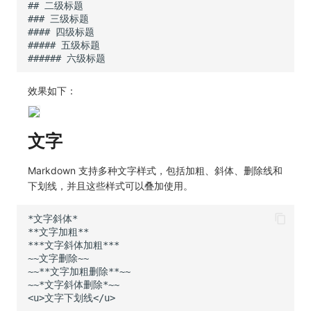
常见问题
C++
环境变量
事件
工作空间内置 API Key
观测云费用中心服务协议
自定义事件通知模板
Teams
敏感数据脱敏
使用量限制更新
自定义用户访
Unity
成员管理
异常追踪
角色管理
观测云移动应用隐私政策
如何配置用户访问监测采样
监控器内部原理
Telegram Bot
工作空间
上传空间图片相关资源
查看器
角色管理
故障中心
Issue
观测云移动 SDK 隐私政策
Hook Resource
工作空间自定义配置
获取图片相关资源
效果如下：
分析看板
API Keys 管理
错误中心
分组管理
数据处理协议（DPA）
Action
属性声明
自定义工作空间绑定信息
文字
会话重放
Client Token 管理
基础设施
Issue 等级
观测云账号注销须知
FAQ
跨空间授权
修改品牌标识
用户洞察
黑名单
统一目录
模板管理
观测云费用中心账号注销须知
跨站点授权
工作空间-查询索引信息列表
Markdown 支持多种文字样式，包括加粗、斜体、删除线和
下划线，并且这些样式可以叠加使用。
数据访问
数据转发
日志
数据查询
观测云 Obsy AI 智能服务使用协议
账号管理
工作空间-索引模板配置
自建追踪
数据访问
指标
登录映射规则
SourceMap
正则表达式
用户访问监测
场景-仪表板
自定义环境变量
审计事件
可用性监测
链路追踪