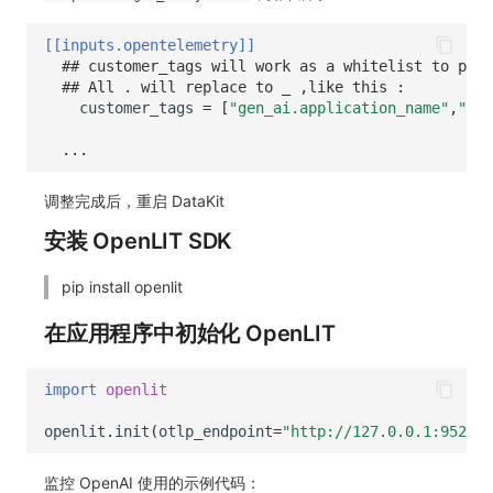
常见问题
macOS
环境变量
事件
工作空间内置 API Key
观测云费用中心服务协议
自定义 View
自定义事件通知模板
Teams
敏感数据脱敏
使用量限制更新
[[inputs.opentelemetry]]
## customer_tags will work as a whitelist to prev
Windows
成员管理
异常追踪
角色管理
观测云移动应用隐私政策
Resource Hook
监控器内部原理
Telegram Bot
工作空间
上传空间图片相关资源
## All . will replace to _ ,like this :
customer_tags
=
[
"gen_ai.application_name"
,
"gen
C++
角色管理
故障中心
Issue
观测云移动 SDK 隐私政策
WebSocket 长连接采集
工作空间自定义配置
获取图片相关资源
...
Unity
API Keys 管理
错误中心
分组管理
数据处理协议（DPA）
FAQ
属性声明
自定义工作空间绑定信息
调整完成后，重启 DataKit
查看器
Client Token 管理
基础设施
Issue 等级
观测云账号注销须知
更新日志
跨空间授权
修改品牌标识
安装 OpenLIT SDK
分析看板
黑名单
统一目录
模板管理
观测云费用中心账号注销须知
跨站点授权
工作空间-查询索引信息列表
pip install openlit
会话重放
数据转发
日志
数据查询
观测云 Obsy AI 智能服务使用协议
账号管理
工作空间-索引模板配置
在应用程序中初始化 OpenLIT
用户洞察
数据访问
指标
登录映射规则
import
openlit
数据访问
正则表达式
用户访问监测
场景-仪表板
openlit
.
init
(
otlp_endpoint
=
"http://127.0.0.1:9529/o
自建追踪
审计事件
可用性监测
链路追踪
监控 OpenAI 使用的示例代码：