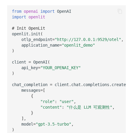
SourceMap
分享管理
监控
DataKit清单
from
openai
import
OpenAI
自定义环境变量
跨工作空间授权
LLM监测
import
openlit
# Init OpenLit
其他
字段展示权限
管理
openlit
.
init
(
otlp_endpoint
=
"http://127.0.0.1:9529/otel"
,
敏感数据扫描
快照管理
application_name
=
"openlit_demo"
)
实验室
DQL 数据查询
client
=
OpenAI
(
SSO 管理
Func 函数
api_key
=
"YOUR_OPENAI_KEY"
)
支持中心
账单分析
chat_completion
=
client
.
chat
.
completions
.
create
(
messages
=
[
免登录 Token
{
"role"
:
"user"
,
图表图片
"content"
:
"什么是 LLM 可观测性"
,
}
],
model
=
"gpt-3.5-turbo"
,
)