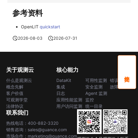
参考资料
OpenLIT
quickstart
2026-08-03
2026-07-31
关于观测云
核心能力
什么是观测云
DataKit
可用性监测
错误中心
概念先解
集成
安全监测
故障中心
客户价值
日志
Agent 监测
可观测学堂
应用性能监测
监控
法律协议
用户访问监测
统一目录
联系我们
热线电话：400-882-3320
销售咨询：sales@guance.com
市场合作：marketing@guance.com