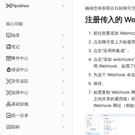
DataKit 开发手册
批量安装
状态查看
主配置
Kubernetes
DQL 查询入口
Pipelines
在 AWS 云市场开通
确保您有权限在目标聊天
Docker 安装
离线安装
更新
采集器配置
HTTP API
Helm
DQL 函数
管理 Pipelines
在华为云云商店购买
注册传入的 We
Datakit Operator
DQL 查询
选举配置
文档撰写
Docker
核心功能
高级函数
Pipeline 手册
在微软云云商店购买
其它命令
代理配置
AWS ECS Fargate
前往您要添加 Webho
DQL VS 其它查询语言
DBSCAN
场景
快速开始
故障排查
DataKit Operator
AWS EKS
点击聊天室上方标题旁
PromQL 快速上手
本地 Func 如何上报自定义高级函数
基础和原理
仪表板
笔记
虚拟互联网接入
其它配置方式
GCP GKE Autopilot
无数据排查
更新日志
点击“应用和集成”；
Platypus 语法
各数据类别数据处理
可视化图表
列表管理
创建/编辑笔记
事件中心
点击“添加 webhook
性能展示
Bug Report 分析
阿里云接入
Asyncprofile
配置综述
内置函数
Grok 模式
视图变量
页面管理
图表类型
用 Webhook。如
Chart Block 配置说明
所有事件
错误中心
Datakit Metrics
华为云接入
DDTrace
DCA
附加功能
报告
图表配置
变量查询
历史版本
时序图
为这个 Webhook
未恢复事件
AWS 接入
Flameshot
Git
创建错误投递规则
异常追踪
性能基准和优化
Reference Table
保存。
笔记
图表查询
对象映射
柱状图
变更事件
logfwd
配置中心支持
错误列表
创建 Issue
如需复制 Webhook
故障中心
Offload
查看器
图表 JSON
饼图
简单查询
智能监控事件
logging
之间共享的通用值）
错误规则详情
管理 Issue
故障列表
内置视图
图表链接
快速搭建
概览图
表达式查询
基础设施
Webhook 网址
事件详情
pyspy
常见问题
分析看板
故障详情
常见问题
事件关联
列表管理
绑定内置视图
排行榜
DQL 查询
默认链接
主机
统一目录
常见问题
日程
故障分析看板
页面管理
表格图
PromQL 查询
自定义链接
容器
新建实体对象
指标
配置管理
值班
中国地图
数据源查询
场景示例
进程
类型
实体列表