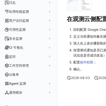
指标采集
日志
等级定义
配置管理
世界地图
数据库
分析看板
Containers
实体详情
指标分析
日志采集
Issue 发现
应用性能监测
常见问题
等级定义
散点图
网络
Kubernetes
实体类型管理
指标管理
在观测云侧配
浏览器日志采集
通知策略
数据采集
等级映射
用户访问监测
气泡图
资源目录
总览
Pods
全景拓扑图
生成指标
小程序日志采集
服务
关联 Web 应用访问
故障自动分析
直方图
Web
常见问题
拓扑
数据上报
Services
可用性监测
回到配置 Google C
常见问题
日志查看器
分析看板
配置应用性能监测采样
性能指标
故障聚合规则
矩形树图
小程序
Web 应用接入
定义当前通知对象在
网络流
Deployments
拨测任务
安全监测
BPF 网络日志
日志列表
链路
应用性能监测关联日志
服务拓扑
Webhook配置
蜂窝图
填入在上述步骤获取的 W
Android
前端框架插件接入
更新日志
设备
Nodes
概览
API 拨测
新建检测规则
CI 可视化
错误追踪
日志详情
错误追踪
服务详情
手动安装
Java 日志关联链路数据
按需测试通知是否已发送
热力图
iOS/tvOS/macOS
SSR 框架下接入
应用接入
更新日志
网络路径
Replica Sets
查看器
网络路径拨测
HTTP
管理检测规则
官方检测库
试信息是否成功发送
数据采集
索引
监控
Profiling
自动注入
在主机上部署
Python 日志关联链路数据
拓扑图
HarmonyOS
Electron 应用接入
远程配置与强制采样
快速开始
更新日志
Jobs
自建节点管理
多步拨测
ICMP
信号
自定义创建
配置
操作权限
；
查看器
跨工作空间索引查询
日志索引
监控器
查看器
在 Kubernetes 上部署
在主机上部署
工作空间管理
SLO
React Native
采集数据说明
应用接入
迁移指南
更新日志
基于 Uniapp 开发框架的小程序接入
Cron Jobs
常见问题
浏览器拨测
TCP
确认。
执行日志
概览
常见问题
原生直写索引
智能监控
官方模板库
列表
在 Kubernetes 上部署
账号设置
仪表盘
Flutter
采样配置
应用数据采集
配置说明
快速开始
快速开始
更新日志
云账单
Daemonset
WEBSOCKET
Arbiter
2026-08-03
2026
外部索引
SLO
检测规则
应用智能检测
详情页
安装 Datakit Operator
偏好设置
漏斗图
UniApp
用户操作 Action
高级场景
应用接入
应用接入
快速开始
更新日志
SDK 初始化
自定义用户访问监测 SDK 采集数据内容
Statefulset
SSL
Agent 监测
语法
SLS Logstore
静默管理
自定义模板库
云账单智能监控
新建 SLO
阈值检测
安装 Helm
其他设置
桑基图
macOS
自定义数据与事件
应用数据采集
配置说明
配置说明
应用接入
快速开始
更新日志
自定义用户标识
RUM 配置
自定义标签
Persistent Volumes
应用列表
内置函数
通用模块
Elasticsearch
告警策略
监控器列表
主机智能检测
管理 SLO
突变检测
空间设置
数据列表
Windows
自定义 View
故障排查
高级场景
高级场景
配置说明
应用接入
快速开始
快速开始
用户标识
Log 配置
自定义采集规则
SDK 初始化
SDK 初始化
自定义添加额外的数据TAG
PVC
查看器
新建 Agent 监测应用
查看器
OpenSearch
通知对象管理
恢复监控器
Kubernetes 智能检测
SLO 详情
新建告警策略
区间检测
MFA 管理
关键指标
告警统计图
C++
Resource Hook
应用数据采集
应用数据采集
高级场景
配置说明
应用接入
应用接入
更新日志
全局 Context
自定义添加 Action
Trace 配置
数据采集脱敏
RUM 配置
自定义标签使用
RUM 配置
SDK 初始化
自定义标签与全局上下文