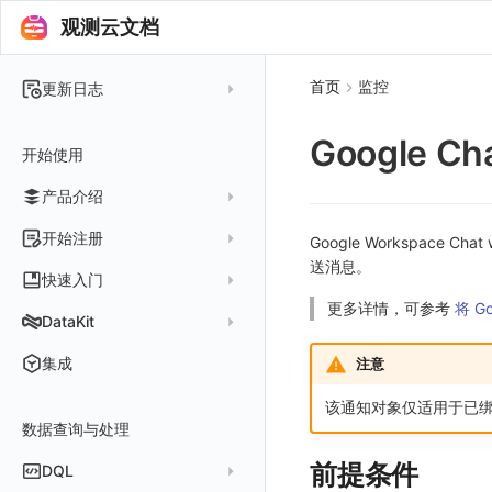
观测云文档
首页
监控
更新日志
2025 年
Google Ch
开始使用
2024 年
产品介绍
2023 年
2022 年
概念先解
开始注册
Google Workspace 
2021 年
送消息。
客户价值
注册免费版
快速入门
2020 年
更多详情，可参考
将 G
注册商业版
安装并使用 DataKit
DataKit
2019 年
版本区分
从官网注册商业版
快速创建仪表板
在 Linux 上安装
更新日志
集成
注意
常见问题
从云厂商注册商业版
开始使用监控器
在 Windows 上安装
DataKit 安装
2025
该通知对象仅适用于已
在阿里云云市场开通
开启 APM 链路追踪
在 macOS 上安装
数据查询与处理
DataKit 使用
2021~2024
主机安装
在阿里云海外云市场开通
在 Kubernetes 上安装
DataKit 配置
容器安装
服务管理
前提条件
DQL
在阿里云云市场开通专属版
以 Kubernetes helm 方式安装