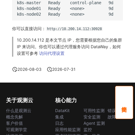
k8s-master
Ready
control-plane
9d
v1.24
k8s-node01
Ready
<none>
9d
v1.24
k8s-node02
Ready
<none>
9d
v1.24
你可以直接访问：
http://10.200.14.112:30928
10.200.14.112 是本文节点 IP，您需要根据您自己的集群
IP 来访问。你也可以通过代理服务访问 DataWay，如何
设置可参考
访问代理设置
2026-08-03
2026-07-31
关于观测云
核心能力
什么是观测云
DataKit
可用性监测
错误中心
概念先解
集成
安全监测
故障中心
客户价值
日志
Agent 监测
可观测学堂
应用性能监测
监控