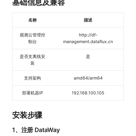
基础信息及兼容
常见问题
macOS
环境变量
事件
工作空间内置 API Key
观测云费用中心服务协议
自定义 View
自定义事件通知模板
Teams
敏感数据脱敏
使用量限制更新
名称
描述
Windows
成员管理
异常追踪
角色管理
观测云移动应用隐私政策
Resource Hook
监控器内部原理
Telegram Bot
工作空间
上传空间图片相关资源
观测云管理控
http://df-
C++
角色管理
故障中心
Issue
观测云移动 SDK 隐私政策
WebSocket 长连接采集
工作空间自定义配置
获取图片相关资源
制台
management.dataflux.cn
Unity
API Keys 管理
错误中心
分组管理
数据处理协议（DPA）
FAQ
属性声明
自定义工作空间绑定信息
是否支离线安
是
查看器
Client Token 管理
基础设施
Issue 等级
观测云账号注销须知
更新日志
跨空间授权
修改品牌标识
装
分析看板
黑名单
统一目录
模板管理
观测云费用中心账号注销须知
跨站点授权
工作空间-查询索引信息列表
支持架构
amd64/arm64
会话重放
数据转发
日志
数据查询
观测云 Obsy AI 智能服务使用协议
账号管理
工作空间-索引模板配置
部署机器IP
192.168.100.105
用户洞察
数据访问
指标
登录映射规则
安装步骤
数据访问
正则表达式
用户访问监测
场景-仪表板
自建追踪
审计事件
可用性监测
链路追踪
1、注册 DataWay