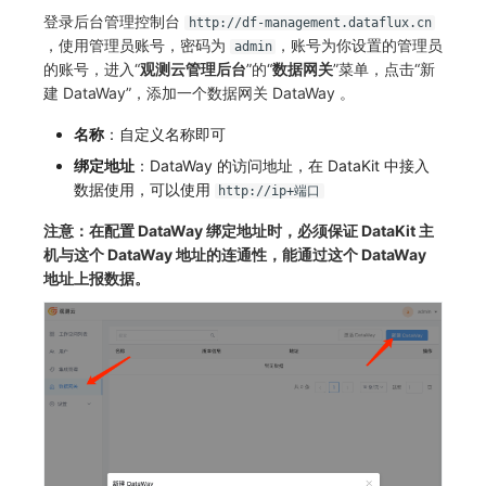
SourceMap
分享管理
监控
DataKit清单
登录后台管理控制台
http://df-management.dataflux.cn
，使用管理员账号，密码为
，账号为你设置的管理员
admin
自定义环境变量
跨工作空间授权
LLM监测
的账号，进入“
观测云管理后台
”的“
数据网关
”菜单，点击“新
建 DataWay”，添加一个数据网关 DataWay 。
其他
字段展示权限
管理
名称
：自定义名称即可
敏感数据扫描
快照管理
绑定地址
：DataWay 的访问地址，在 DataKit 中接入
数据使用，可以使用
http://ip+端口
实验室
DQL 数据查询
注意：在配置 DataWay 绑定地址时，必须保证 DataKit 主
SSO 管理
Func 函数
机与这个 DataWay 地址的连通性，能通过这个 DataWay
地址上报数据。
支持中心
账单分析
免登录 Token
图表图片